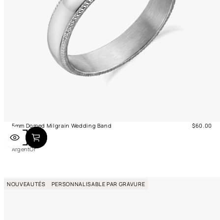
5mm Domed Milgrain Wedding Band
$60.00
Prix
A
O
normal
r
r
Argent
Or
g
e
n
t
NOUVEAUTÉS
PERSONNALISABLE PAR GRAVURE