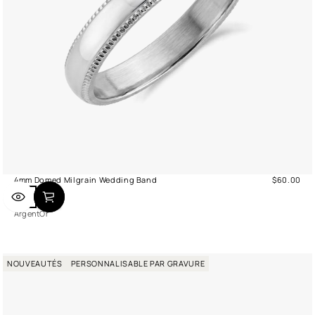
4mm Domed Milgrain Wedding Band
$60.00
Prix
A
O
normal
r
r
Argent
Or
g
e
n
t
NOUVEAUTÉS
PERSONNALISABLE PAR GRAVURE