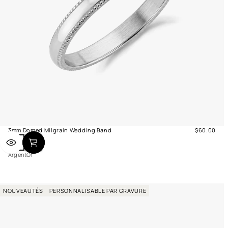
3mm Domed Milgrain Wedding Band
$60.00
Prix
A
O
normal
r
r
Argent
Or
g
e
n
t
NOUVEAUTÉS
PERSONNALISABLE PAR GRAVURE