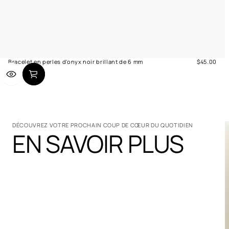
Bracelet en perles d'onyx noir brillant de 6 mm
$45.00
Prix
normal
DÉCOUVREZ VOTRE PROCHAIN COUP DE CŒUR DU QUOTIDIEN
EN SAVOIR PLUS