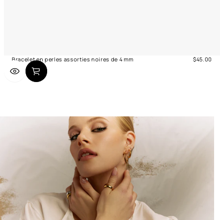
Bracelet en perles assorties noires de 4 mm
$45.00
Prix
normal