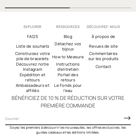
EXPLORER
RESSOURCES
DÉCOUVREZ-NOUS
FAQ'S
Blog
À propos de
Détachez vos
Liste de souhaits
Revues de site
bijoux
Construisez votre
Commentaires
How to Measure
pile de bracelets
sur les produits
Découvrez notre
Instructions
Contact
Instagram
d'entretien
Expédition et
Portail des
retours
retours
Ambassadeurs et
Le Fonds pour
affiliés
l'eau
BÉNÉFICIEZ DE 10 % DE RÉDUCTION SUR VOTRE
PREMIÈRE COMMANDE
C
o
Soyez les premiers à découvrir les nouveautés, les offres exclusives, les
u
guides cadeaux et les éditions limitées.