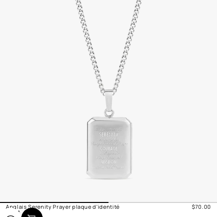
u
t
o
t
a
l
Anglais Serenity Prayer plaque d'identité
$70.00
Prix
A
O