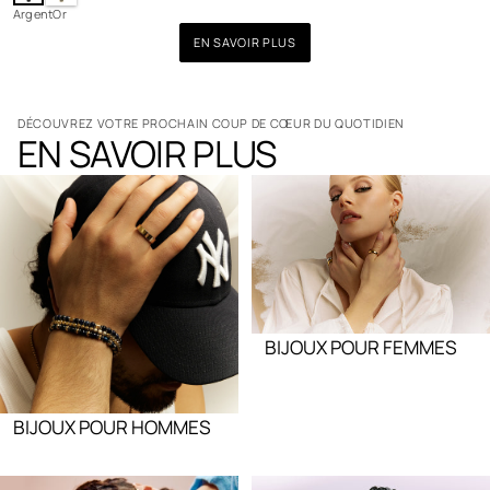
r
r
Argent
Or
i
g
s
e
EN SAVOIR PLUS
a
n
u
t
t
o
t
DÉCOUVREZ VOTRE PROCHAIN COUP DE CŒUR DU QUOTIDIEN
EN SAVOIR PLUS
a
l
BIJOUX POUR FEMMES
BIJOUX POUR HOMMES